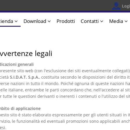
Log
zienda
Download
Prodotti
Contatti
Media
vvertenze legali
dicazioni generali
 presente sito web (con l'esclusione dei siti eventualmente collegati)
cietà
S.I.D.A.T.
S.p.A.
, costituita secondo le disposizioni del diritto 
verse nazioni in tutto il mondo. Poiché ognuna di queste nazioni ha
elle italiane, entrambe le parti concordano che, nell'accedere al sito
r tutte le questioni derivanti o inerenti i contenuti o l'utilizzo del si
bito di applicazione
esto sito è stato elaborato espressamente per gli utenti situati in I
rvizio, le funzionalità ed eventuali promozioni sono applicabili anch
esi.