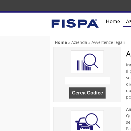
Home
A
Tu sei qui
Home
»
Azienda
» Avvertenze legali
A
In
Il
so
di
qu
pe
Am
Qu
se
Pa