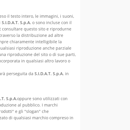
reso il testo intero, le immagini, i suoni,
i
S.I.D.A.T.
S.p.A.
o sono incluse con il
et consultare questo sito e riprodurne
traverso la distribuzione ad altre
pre chiaramente intelligibile la
a qualsiasi riproduzione anche parziale
a riproduzione del sito o di sue parti,
corporata in qualsiasi altro lavoro o
sarà perseguita da
S.I.D.A.T.
S.p.A.
in
A.T.
S.p.A.
oppure sono utilizzati con
roduzione al pubblico. I marchi
rodotti" e gli "slogan" che
zato di qualsiasi marchio compreso in