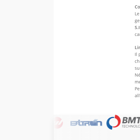
Co
Le
ge
S.
ca
Li
Il
c
su
Né
me
Pe
al