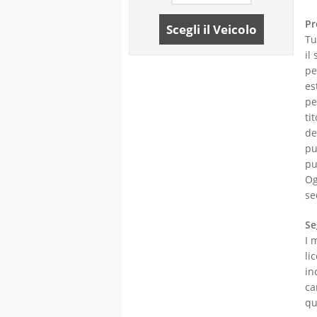
Pr
Scegli il Veicolo
Tu
il
pe
es
pe
ti
de
pu
pu
Og
se
Se
I 
li
in
ca
qu