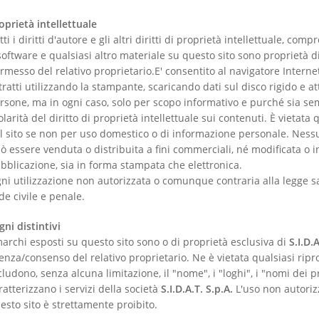
oprietà intellettuale
tti i diritti d'autore e gli altri diritti di proprietà intellettuale, comp
 software e qualsiasi altro materiale su questo sito sono proprietà d
rmesso del relativo proprietario.E' consentito al navigatore Intern
tratti utilizzando la stampante, scaricando dati sul disco rigido e at
rsone, ma in ogni caso, solo per scopo informativo e purché sia sem
tolarità del diritto di proprietà intellettuale sui contenuti. È vietat
l sito se non per uso domestico o di informazione personale. Nessun
ò essere venduta o distribuita a fini commerciali, né modificata o in
bblicazione, sia in forma stampata che elettronica.
ni utilizzazione non autorizzata o comunque contraria alla legge 
de civile e penale.
gni distintivi
marchi esposti su questo sito sono o di proprietà esclusiva di
S.I.D.
cenza/consenso del relativo proprietario. Ne è vietata qualsiasi rip
cludono, senza alcuna limitazione, il "nome", i "loghi", i "nomi dei p
ratterizzano i servizi della società
S.I.D.A.T.
S.p.A.
L'uso non autoriz
esto sito è strettamente proibito.